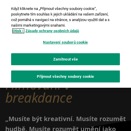
Když kliknete na „Přijmout všechny soubory cookie“,
poskytnete tím souhlas k jejich ukládání na vašem zařízení,
což pomáhá s navigací na stránce, s analýzou využití dat a s
našimi marketingovými snahami.
Otisk |
Zásady ochrany osobních údajů
Nastavení souborů cookie
Zamítnout vše
Přijmout všechny soubory cookie
Filmování v
breakdance
„Musíte být kreativní. Musíte rozumět
hudbě. Musíte rozumět umění jako