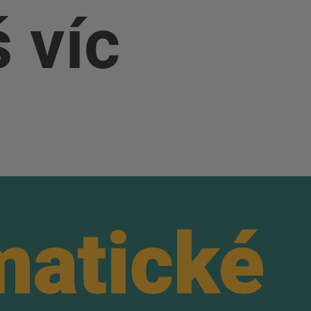
 víc
matické
matické