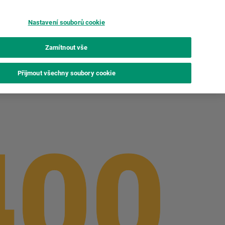
Nastavení souborů cookie
Film
Porovnej
Breaking
instax UP!™
Zamítnout vše
Porovnej
Přijmout všechny soubory cookie
400
400