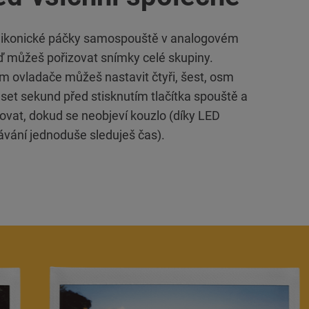
ikonické páčky samospouště v analogovém
eď můžeš pořizovat snímky celé skupiny.
m ovladače můžeš nastavit čtyři, šest, osm
set sekund před stisknutím tlačítka spouště a
ovat, dokud se neobjeví kouzlo (díky LED
ávání jednoduše sleduješ čas).