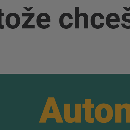
tože chceš
Auto
Auto