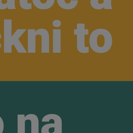
kni to
kni to
 na