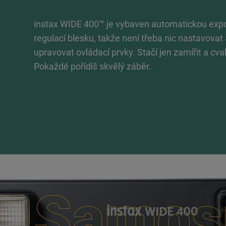
instax WIDE 400™ je vybaven automatickou expo
regulací blesku, takže není třeba nic nastavovat 
upravovat ovládací prvky. Stačí jen zamířit a cv
Pokaždé pořídíš skvělý záběr.
Samos
Samos