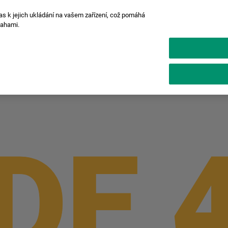
as k jejich ukládání na vašem zařízení, což pomáhá
nahami.
Instantní foťáky
Tiskárny
instax Pal™
DE 
DE 