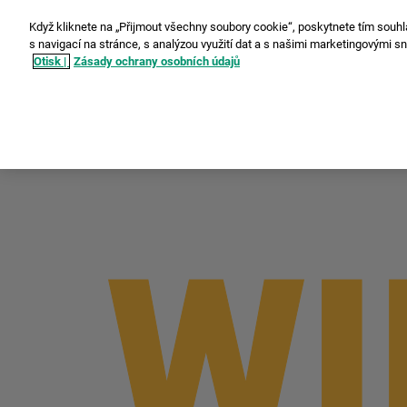
Když kliknete na „Přijmout všechny soubory cookie“, poskytnete tím souhl
s navigací na stránce, s analýzou využití dat a s našimi marketingovými s
Otisk |
Zásady ochrany osobních údajů
instax WIDE 400™
WI
WI