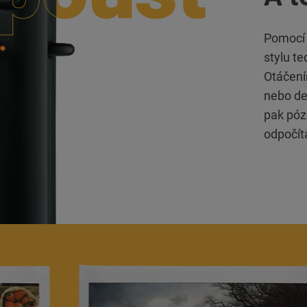
Pomocí 
stylu t
Otáčení
nebo de
pak póz
odpočít