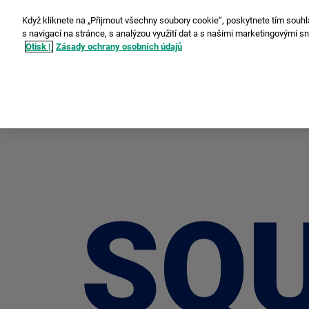
Když kliknete na „Přijmout všechny soubory cookie“, poskytnete tím souhl
s navigací na stránce, s analýzou využití dat a s našimi marketingovými s
Otisk |
Zásady ochrany osobních údajů
instax SQUARE SQ1™
Doporučená cena 
SQ
SQ