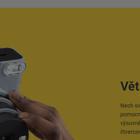
e
e
Vět
Nech sv
pomocný
výsuvnéh
čtvercov