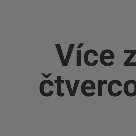
Více 
čtverco