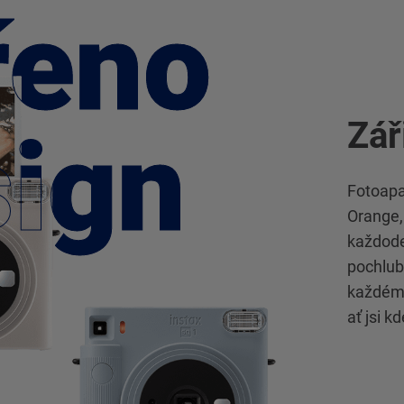
řeno
řeno
Zář
sign
sign
Fotoapa
Orange,
každode
pochlub
každému
ať jsi kd