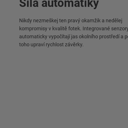
Síla automatiky
Nikdy nezmeškej ten pravý okamžik a nedělej
kompromisy v kvalitě fotek. Integrované senzor
automaticky vypočítají jas okolního prostředí a 
toho upraví rychlost závěrky.