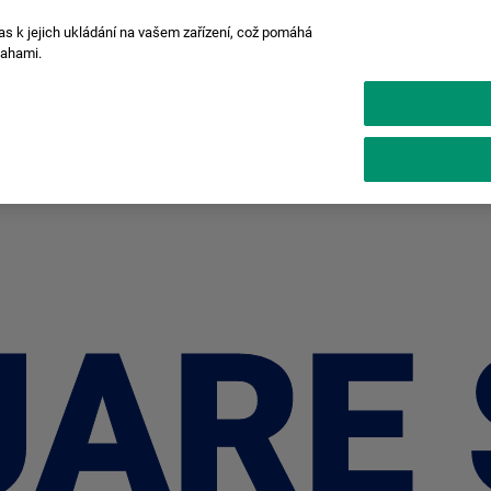
as k jejich ukládání na vašem zařízení, což pomáhá
nahami.
Instantní foťáky
Tiskárny
instax Pal™
3 199 Kč
UARE 
UARE 