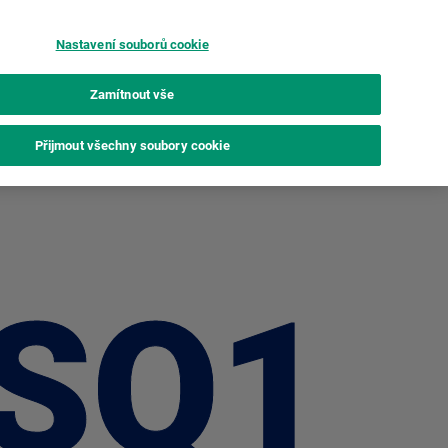
Nastavení souborů cookie
Film
Porovnej
Breaking
instax UP!™
Zamítnout vše
Porovnej
Koupit
Přijmout všechny soubory cookie
SQ1
SQ1