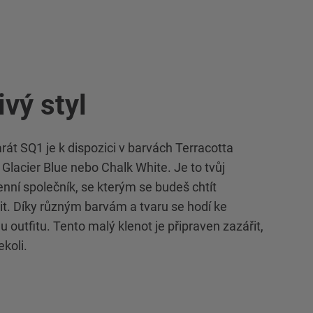
ivý styl
rát SQ1 je k dispozici v barvách Terracotta
 Glacier Blue nebo Chalk White. Je to tvůj
nní společník, se kterým se budeš chtít
it. Díky různým barvám a tvaru se hodí ke
 outfitu. Tento malý klenot je připraven zazářit,
ekoli.