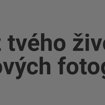
z tvého živ
vých foto