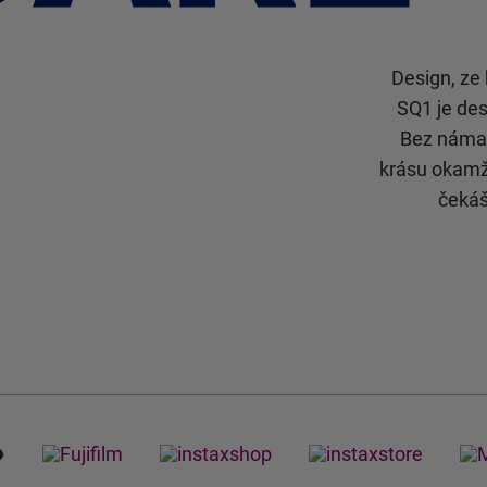
Design, ze
SQ1 je de
Bez námah
krásu okamž
čekáš