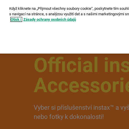
Když kliknete na „Přijmout všechny soubory cookie“, poskytnete tím souhl
s navigací na stránce, s analýzou využití dat a s našimi marketingovými s
Otisk |
Zásady ochrany osobních údajů
Official in
Accessori
Vyber si příslušenství instax™ a vy
nebo fotky k dokonalosti!