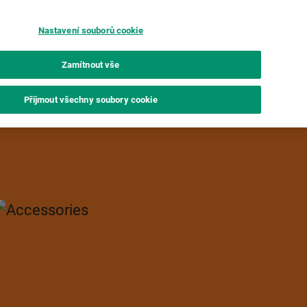
Nastavení souborů cookie
Film
Porovnej
Breaking
instax UP!™
Zamítnout vše
Přijmout všechny soubory cookie