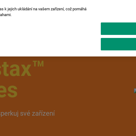
as k jejich ukládání na vašem zařízení, což pomáhá
nahami.
Instantní foťáky
Tiskárny
instax Pal™
stax™
es
šperkuj své zařízení